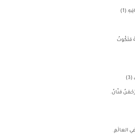
قِهِ.
(1)
هُ مَلَكُوتُ
.
(3)
حْمَنٌ مَنّانٌ.
نْ في العالَمِ.