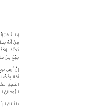
إذا شَعَرَ إنْسا
مِنْ أَنَّهُ يَعْ
يُحِبُّهُ… وَكَ
يَنْبُعُ مِنْ قَ
إنَّ أَرْقى نَوع
أَمَلاً بِفَضْل
اسْمِهِ. فَكَيف
الرُّوحانِيُّ لا
يا أبْناءَ الإ