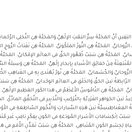
ليَقِينِ أَنَّ المَحَبَّةَ سِرُّ البَعْثِ الإلََهِيِّ وَالمَحَبَّةَ هِيَ التَّجَلِي الرَّحْمانِي
رُّوحانِيُّ. المَحَبَّةُ هِيَ النُّورُ المَلَكُوتِيُّ. المَحَبَّةُ هِيَ نَفَثاتُ الرُّوح
انِيِّ. المَحَبَّةُ هِيَ سَبَبُ ظُهُورِ الحَقِّ في العالَمِ الإمْكانِيِّ. المَحَبَّةُ 
المُنْبَعِثَةُ مِنْ حَقائِقِ الأَشْياءِ بِإيجادٍ إلََهِيٍّ. المَحَبَّةُ هِيَ وَسِيلَةُ ال
ُّوحانِيِّ وَالجِّسْمانِيِّ. المَحَبَّةُ هِيَ نُورٌ يُهْتَدى بِهِ في الغَياهِبِ الظَّل
 الرّابِطَةُ بَينَ الحَقِّ وَالخَلْقِ في العالَمِ الوِجْدانِيِّ. المَحَبَّةُ هِيَ سَبَبُ ا
يٍّ. المَحَبَّةُ هِيَ النّامُوسُ الأَعْظَمُ في هَذا الكَورِ العَظِيمِ الإلََهِيِّ. ال
دُ بَينَ الجَواهِرِ الفَرْدِيَّةِ بِالتَّرْكِيبِ وَالتَّدْبِيرِ في التَّحَقُّقِ المادِّيِّ. الم
ِّيَّةُ المِغْناطِيسِيَّةُ بَينَ هَذِهِ السَّياراتِ وَالنُّجُومِ السّاطِعَةِ في الأَو
َ سَبَبُ اِنْكِشافاتِ الأَسْرارِ المُودَعَةِ في الكَونِ بِفِكْرٍ ثاقِبٍ غَيرِ مُتَنا
ياةِ لِجِسْمِ الكَونِ المُتَباهِي. المَحَبَّةُ هِيَ سَبَبُ تَمَدُّنِ الأُمَمِ في هَ