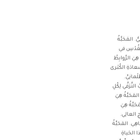
ُّ. المَحَبَّةُ
ِ القُدْسِ في
هِيَ الرَّوابِطُ
سَّعادَةِ الكُبْرى
ْمانِيِّ.
لتَّرَقِّي لِكُلِ
مَحَبَّةُ هِيَ
َحَبَّةُ هِيَ
ْجِ العالِي.
هِي. المَحَبَّةُ
ذا الحَياةِ