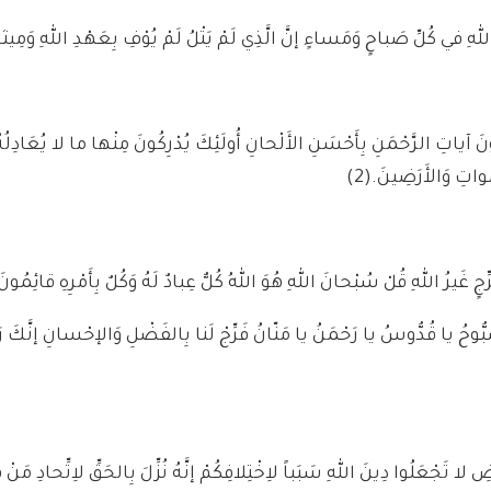
للهِ في كُلِّ صَباحٍ وَمَساءٍ إنَّ الَّذِي لَمْ يَتْلُ لَمْ يُوْفِ بِعَهْدِ اللهِ وَمِيثا
لُونَ آياتِ الرَّحْمَنِ بِأَحْسَنِ الأَلْحانِ أُولَئِكَ يُدْرِكُونَ مِنْها ما لا يُعَادِلُ
واتِ وَالأَرَضِينَ.
(2)
ِجٍ غَيرُ اللهِ قُلْ سُبْحانَ اللهِ هُوَ اللهُ كُلٌّ عِبادٌ لَهُ وَكُلٌ بِأَمْرِهِ قائِمُونَ
ُبُّوحُ يا قُدُّوسُ يا رَحْمَنُ يا مَنّانُ فَرِّجْ لَنا بِالفَضْلِ وَالإحْسانِ إنَّكَ رَ
ضِ لا تَجْعَلُوا دِينَ اللهِ سَبَباً لاِخْتِلافِكُمْ إنَّهُ نُزِّلَ بِالحَقِّ لاِتِّحادِ مَ