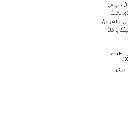
كُلِّ حِينٍ في
ةٍ، بِحَيثُ
تّى تَظْهَرَ مِنْ
يكُمْ يا مَلأَ
أولى، مترجمة عن الطبعة
، من منشورات دار النشر