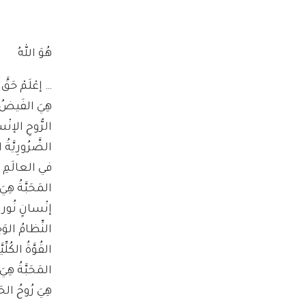
هُوَ اللهُ
… إعْلَمْ حَقَّ ا
هِيَ الفَيضُ ال
الرُّوحِ الإنْس
الضَّرُورِيَّةُ 
في العالَمِ الر
المَحَبَّةُ هِيَ
إنْسانٍ نُورانِ
النِّظامُ الوَحِي
القُوَّةُ الكُل
المَحَبَّةُ هِي
هِيَ رُوحُ الحَ