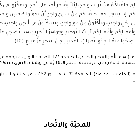
لِمَ خَلَقْناكُمْ مِنْ تُرابٍ واحِدٍ، لِئَلاّ يَفْتَخِرَ أَحَدٌ عَلى أَحَدٍ. وَتَفَكَّرُوا في 
كُمْ، إذاً يَنْبَغِي كَما خَلَقْناكُمْ مِنْ شَيءٍ واحِدٍ أَنْ تَكُونُوا كَنَفْسٍ واحِدَ
رِجْلٍ واحِدَةٍ، وَتأْكُلُونَ مِنْ فَمٍ واحِدٍ، وَتَسْكُنُونَ في أَرْضٍ واحِدَةٍ، حَ
َأَعْمالِكُمْ وَأَفْعالِكُمْ آياتُ التَّوحِيدِ وَجَواهِرُ التَّجْرِيدِ، هَذا نُصْحِي عَلَ
ْتَصِحُوا مِنْهُ لِتَجِدُوا ثَمَراتِ القُدْسِ مِنْ شَجَرِ عِزٍّ مَنِيعٍ.
(10)
8. حضرة عبد البهاء، (بهاء الله والعصر الجديد)، الصفحة 127، الطبعة ال
 المنقحة الصّادرة عن مؤسسة النشر البهائيّة في ويلمت، الينوى سنة1970.
10. حضرة بهاء الله، (الكلمات المكنونة)، الصفحة 32، شهر النور 152ب
ل.
للمحبّة والاتّحاد