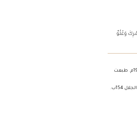
ِكَ وَعُلُوِّ
3. حضرة الباب، (نسائم الرحمن)، الصفحة 5. (الطبعة الرابعة، شهر العلاء 149ب، آذار 1993م. طبعت
5. حضرة بهاء الله، (مختصر المبادئ البهائيّة)، الصفحة 3، الطبعة الرابعة منقحة، شهر الجلال 154ب.