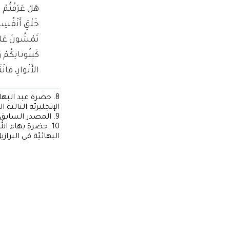
هَلْ عَرَفْتُمْ 
خَلْقِ أَنْفُسِ
تَمْشُونَ عَلى 
كَينُوناتِكُمْ و
الأَنْوارِ، فان
الإنجليزيّة الثالثة
9. المصدر السابق.
البهائيّة في البرازي