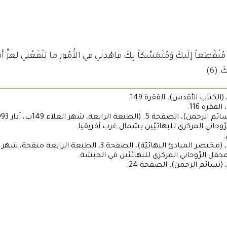
مُنْقَطِعاً إلَيكَ وَمُتَمَسِّكاً بِكَ فاهْدِنِي في الأُمُورِ ما يَنْفَعُنِي لِعِزِّ أَمْر
كَ.
(6)
وحاني المركزي للبهائيّين بشمال غرب أفريقيا.
ل الرّوحاني المركزي للبهائيّين في الحبشة.