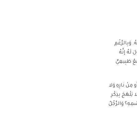
. وَبِالرَّغْمِ
َ لَهُ إنَّهُ
عٌ طَبِيعِيٌّ
و مِنْ نارِهِ وَلا
َلْهَجَ بِذِكْرِ
مِهِ؟ وَالرَّجُلُ