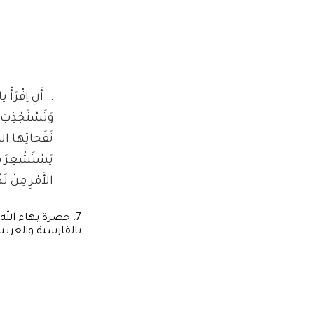
… أَنِ اِقْرَأْ 
وَتَسْتَجْذِبَ م
نَفَحاتِها المَ
يَسْتَشْعِرَ في
الأَمْرِ مِنْ لَد
بالفارسية والعربية، لا