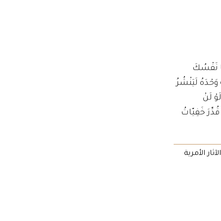
ها نَفْسُكَ
َحْدَهُ لَيَنْشُرُ
ْ لَنْ
دِّرَ خَفِيّاتُ
)، رقم 136، الصفحة 189. (لجنة نشر الآثار الأمرية