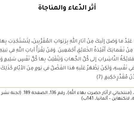
أثر الدّعاء والمناجاة
يا عَبْدُ ما وَصَلَ إلَيكَ مِنْ آثارِ اللهِ بِرَبَواتِ المُقَرَّبِينَ، لِتَسْتَجْذِبَ بِ
ِنْ نَغَماتِكَ أَفْئِدَةُ الخَلائِقِ أَجْمَعِينَ. وَمَنْ يَقْرَأُ آياتِ اللهِ في بَيتِهِ و
لائِكَةُ النّاشِراتِ إلى كُلِّ الجِّهاتِ وَيَنْقَلِبُ بِها كُلُّ نَفْسٍ سَلِيمٍ وَلَو
 نَفْسِهِ، وَلَكِنْ يَظْهَرُ عَلَيهِ هَذا الفَضْلُ في يَومٍ مِنَ الأيّامِ كَذَلِكَ قُ
ُنْ مُقَدِّرٍ حَكِيمٍ.
(7)
7. حضرة بهاء الله، (منتخباتي از آثار حضرت بهاء الله
نكنهاين – ألمانيا، 141ب)