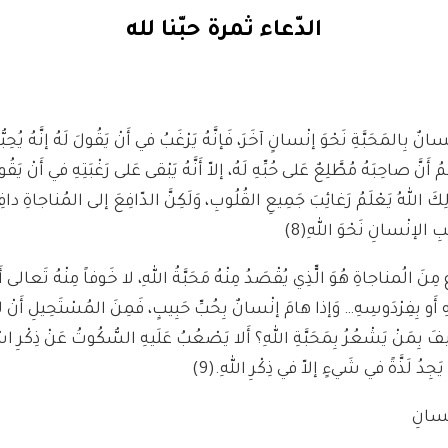
الدّعاء ثمرة حبّنا لله
نٌ بِالمَحَبَّةِ نَحْوَ إنْسانٍ آخَرَ، فَإنَّهُ يَرْغَبُ في أَنْ يَقُولَ لَهُ إنَّهُ يُحِبُّهُ
لَمُ أَنَّ صاحِبَهُ مُطَّلِعٌ عَلى حُبِّهِ لَهُ، إلاّ أَنَّهُ يَبْقى عَلى رَغْبَتِهِ في أَنْ يَقُول
ذَلِكَ اللهُ يَعْلَمُ رَغائِبَ جَمِيعِ القُلُوبِ، وَلَكِنَّ الدّافِعَ إلى المُناجاةِ دافِ
لْبِ الإنْسانِ نَحْوَ اللهِ
(8)
ٍ مِنَ الُمناجاةِ هُوَ الّّذِي يُقْصَدُ مِنْهُ مَحَبَّةُ اللهِ، لا خَوفاً مِنْهُ تَعالى أَ
ِهِ أَو بِفِرْدَوسِهِ… وَإذا هامَ إنْسانٌ بِحُبِّ حَبِيبٍ، فَمِنَ المُسْتَحِيلِ أَنْ لا ي
َ بِمَنْ يَشْعُرُ بِمَحَبَّةِ اللهِ؟ أَلا يَصْعُبُ عَلَيهِ السُّكُوتُ عَنْ ذِكْرِ اسْ
 يَجِدُ لَذَّةً في شَيءٍ إلاّ في ذِكْرِ اللهِ.
(9)
نْسانِ