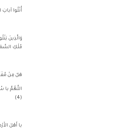
أُتْلُوا آياتِ ا
وَالَّذِينَ يَتْ
مُلْكِ السَّمَ
هَلْ مِنْ مُفَرّ
اللَّهُمَّ يا س
(4)
يا أَهْلَ الأَرْ