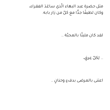
مثل حضرة عبد البهاء الّذي ساعَدَ الفقراء،
وكان لطيفًا جدًّا مع كلّ من زار بابه.
لقد كان مليئًا بالمحبّة …
… لِكلّ عِرقٍ،
اعتنى بالمرضى بدفءٍ وحنانٍ …