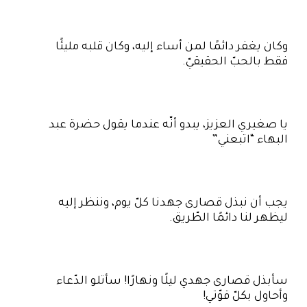
وكان يغفر دائمًا لمن أساء إليه، وكان قلبه مليئًا
فقط بالحبّ الحقيقيّ.
يا صغيري العزيز، يبدو أنّه عندما يقول حضرة عبد
البهاء “اتبعني”
يجب أن نبذل قصارى جهدنا كلّ يوم، وننظر إليه
ليظهر لنا دائمًا الطّريق.
سأبذل قصارى جهدي ليلًا ونهارًا! سأتلو الدّعاء
وأحاول بكلّ قوّتي!