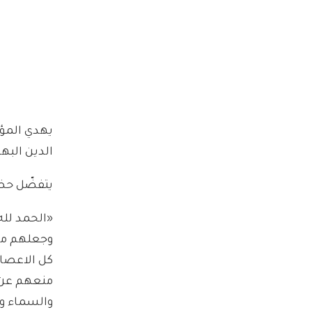
يهدي المؤل
الدين البهائي في إ
يتفضّل حضرة
«الحمد لله
وجعلهم مشا
كل الاعصار
منعهم عن 
والسماء ود