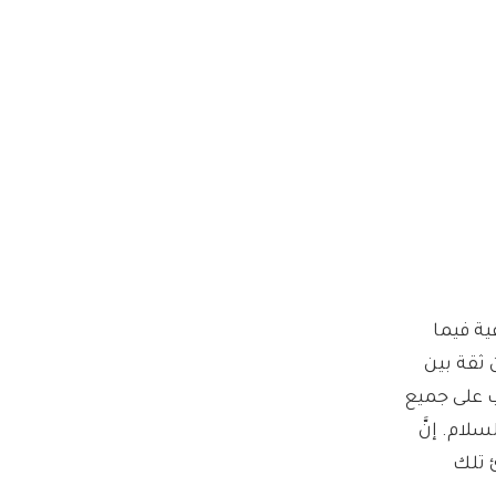
ية فيما
ثقة بين
لب على جميع
ام. إنَّ
 تلك