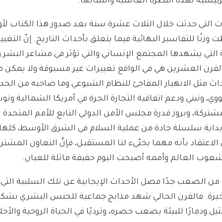
رئيسية لهذه النظرة العالمية وأسبابها.
ات التي حدثت خلال الثلاث عشرة سنة بعد صدور هذا الكتاب لأو
أعطت وزنًا للتفاسير البهائية فيما يتعلق بأحداث التاريخ. إنّ التغي
التي يشهدها المجتمع الإنساني والتي تؤثر في مشاعر البشر 
لقرن العشرين هي في الواقع تغييرات غير مسبوقة ولا يمكن م
اث مثل الانهيار المفاجئ للنظام الشيوعي وما صاحبه من الح
ووي، وتبني ودعم اتفاقية التجارة الحرة في أمريكا الشمالية و
لمشتركة، وبروز قدرة مجلس الأمن الدولي التابع للأمم المتحدة
بداية سلسلة جادة من عملية السلام في الشرق الأوسط، كلها
 الاعتقاد بأنه مهما يخبّيء لنا المستقبـل، فإنَّ التعاون المشتر
شعوب العالم وأممه أصبحت اليوم حقيقة ماثلة للعيان.
 من الصعب جدًا فصل الأحداث الإيجابية عن تلك السلبية التي
خيرة. فالقرن الحالي شهد مذابح جماعية للجنس البشري بشك
ل ودمارًا للبيئة يصعب حصره، وترديًا في الحياة الروحية والأخلا