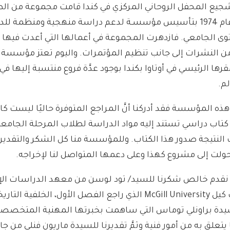
شجيع المحفل الروحاني المركزي في كندا قامت مجموعة من الط
والباحثين عام 1974 بتأسيس مؤسسـة لدعم دراسة منهجية ومنظمة لل
ى الجامعي. فازدهرت المجموعة في أعمالها التي أعدت فيها
 النشرات إلى جانب تنظيم المؤتمرات. واليوم تعتز مؤسسة 
قرها الرئيسي في أوتاوا بكندا بوجود عدَّة فروع منتسبة إليها ف
لم.
ذه المؤسسة فقد أدركنا أنَّ المراجع المتوفرة حاليًا ليست كاف
 كتاب دراسي تستند إليه مواد الدراسة لطلاب المرحلة الجامعية
 النتيجة صدور هذا الكتاب. وللمؤسسة منا كل الشكر والتقدير
حولت إلى مشروع كهذا وعلى دعمها المتواصل لنا لإخراجه.
ْ نقدم خالص شكرنا للسيد/ تود لوسن من معهد الدراسات الإ
جامعة مك كيل McGill University الذي راجع الفصل الأول، الخلفية ا
يدة براونلي توماس التي ساهمت بخبرتها المهنية المتخصص
 يتعلق به من أمور فنية وثمَّ تقديرنا للسيدة ماريون فنلي من ج