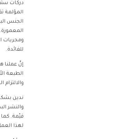
دركات ستقو
المؤلمة تق
الجنس الب
المعمورة. إ
ومجريات الأ
للفائدة.
إنَّ عملنا
الطبعة الأ
والالتزام ال
ندين بشكر
قيّمة. كما 
لهذا العمل