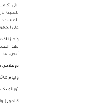
التي تكرمت
للسيد/ لار
للمساعدات 
على الجهود
وأخيرًا نق
بهذا العمل 
أنجزنا هذا 
دوغلاس م
وليام هات
تورنتو – كند
8 تموز (يوليو) 1984م