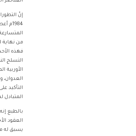
العناصر ال
إنّ التطور
1984م 
المتسارعة 
من نهاية ا
فهذه الأحد
التسلح الن
الأوربية ا
العدوان، و
التأكيد على
المتبادل ل
بالطبع إنه
العقود الأ
يسبق له مثي