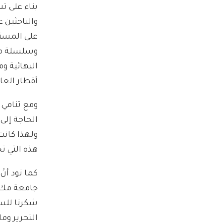
بناء على ت
على المستو
وسلسلة من
البهائية وم
أقطار العا
ومع تنامي ه
الحاجة إلى
ولهذا كانت
هذه التي ت
كما نود أن
شكرنا للس
التحرير وما