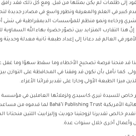
د إلى ظلمات لم يكن بمثلها من قبل. ومع كل ذلك فقد رافق 
دم كبير في العلم والمعرفة وتطور واسع في مصادر جديدة لتح
شري ورخاءه ونمو منظم للمؤسسات الديمقراطية في شتى أن
نَّ هذا التقارب المتزايد بين تصوّر حضرة بهاء الله السماوية 
مور في العالم قد دعانا إلى إعداد طبعة ثانية معدلة وحديثة وم
 هذا قد منحنا فرصة تصحيح الأخطاء وما سقط سهوًا وما غفل عن
ولى. كما نأمل بأن نكون قد وفقنا في المحافظة على التوازن بي
لذين ميزا الطبعة الأولى وحازا على تقدير قرائنا الأعزاء.
 خاص للسيدة تيري كاسيدي ولزملائها العاملين في مؤسسة 
والنشر البهائية الأمريكية Bahá’í Publishing Trust لما ق
نقدم خالص تقديرنا لزوجتينا جوديث وإليزابيث اللتين منحتانا ا
 وأعمال أخرى خلال سنوات عدة.