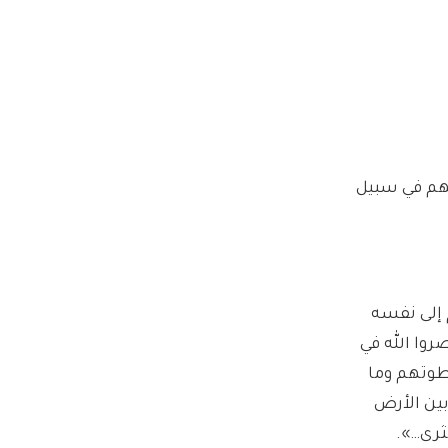
سهم في سبيل
م إلى نفسه
روا الله في
طوتهم وما
ين الأرض
ثرى…».