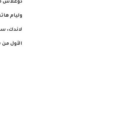
دوغلاس م
وليام هات
لاندك، س
الأول من شه